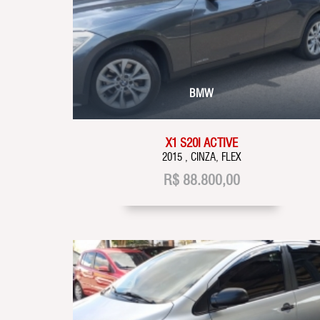
BMW
X1 S20I ACTIVE
2015 , CINZA, FLEX
R$
88.800,00