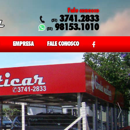
Fale conosco
3741.2833
(51)
98153.1010
(51)
EMPRESA
FALE CONOSCO