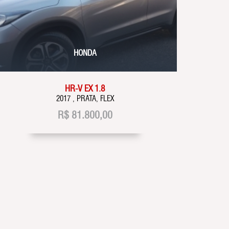
HONDA
HR-V EX 1.8
2017 , PRATA, FLEX
R$
81.800,00