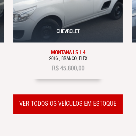
CHEVROLET
MONTANA LS 1.4
2016 , BRANCO, FLEX
R$
45.800,00
VER TODOS OS VEÍCULOS EM ESTOQUE